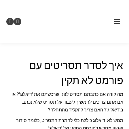
uTube
Facebook
page
page
opens
opens
in
in
new
new
איך לסדר תסריטים עם
indow
window
פורמט לא תקין
מה קורה אם כתבתם תסריט לפני שרכשתם את 'דיאלוג'? או
אם אתם צריכים להמשיך לעבוד על תסריט שלא נכתב
ב'דיאלוג'? האם צריך להקליד מהתחלה?
ממש לא. דיאלוג כוללת כלי להמרת התסריט, כלומר סידור
וארגון מחדש לפורמט התקני של 'דיאלוג'.