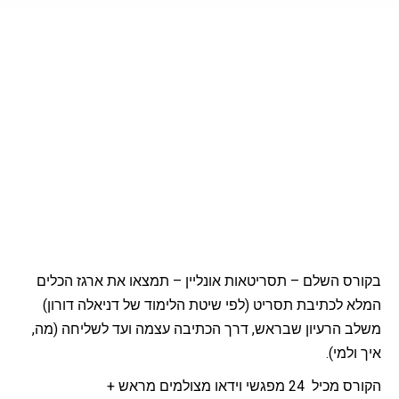
בק​ורס השלם – תסריטאות אונליין – תמצאו את ארגז הכלים
המלא לכתיבת תסריט (לפי שיטת הלימוד של דניאלה דורון)
משלב הרעיון שבראש, דרך הכתיבה עצמה ועד לשליחה (מה,
איך ולמ​י​).
הקורס מכיל 24 מפגשי וידאו מצולמים מראש +