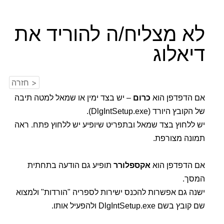
לא מצליח/ה להוריד את
דיאלוג
< חזרה
אם הדפדפן הוא
כרום
– יש בצד ימין או שמאל למטה תיבה
של הקובץ היורד (DlgIntSetup.exe).
יש ללחוץ בצד שמאל ובתפריט שיופיע יש ללחוץ פתח. ראה
תמונה מצורפת.
אם הדפדפן הוא
אקספלורר
תופיע גם הודעה בתחתית
המסך.
ישנה גם אפשרות להכנס ישירות לספריה "הורדות" ולמצוא
שם קובץ בשם DlgIntSetup.exe ולהפעיל אותו.