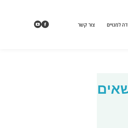
דה למנויים
צור קשר
YouTube
Facebook
דה למנויים
צור קשר
page
page
YouTube
Facebook
opens
opens
page
page
in
in
opens
opens
new
new
in
in
window
window
new
new
window
window
שאים