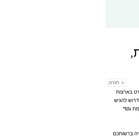
לית,
< חזרה
רט בארצות
דרוש להגיש
fd*
לי צורך שהתוכנה תהיה ברשותכם