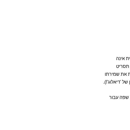
רית אינה
 תסריט
ת את שמירתו
Win ('אזור' > ניהולי > שפה עבור