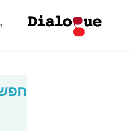
בי
בי
חפשו