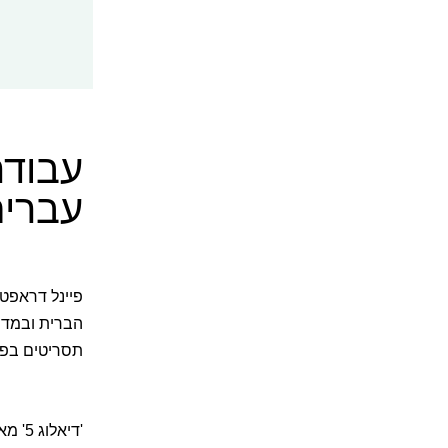
עברית
פיינל דראפט 
הברית ובמדינ
תסריטים בפור
.