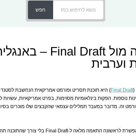
חפש
עבודה מול Final Draft – באנג
 וערבית
(
Final Draft
) היא תוכנת תסריט ופורמט אמריקאית הנחשבת לסטנד
ות נוספות. הפקות בינלאומיות מסוימות, בפרט אמריקאיות, עשויות ל
מט זה. מדובר במעבד תמלילים עצמאי שהקבצים שלו מוכרים בסיומת x
'דיאלוג 5' מאפשרת לראשונה התאמה מלאה ל-Final Draft ב