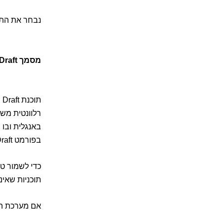
נבחר את התי
מסמך Final Draft בעברית/ערבית
רלוונטית משו
באנגלית ובו 
בפורמט Final Draft (דבר שאינו אפשרי בשימוש ב-Final Draft עצמה ומהווה יתרון של 'דיאלוג'!).
תוכניות שאינן תוכניות unicode > שינוי אזור 
אם מערכת ההפ