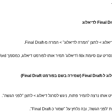
וג > לחצן "המרה לדיאלוג" > המרה מ-Final Draft.
ג' תמיר אותו לפורמט דיאלוג, כמסמך Word לכל דבר.
פורמט Final Draft)
אותו נרצה להמיר פתוח, ניגש לסרגל דיאלוג > לחצן "לפני הגשה".
פני הגשה', ובה נלחץ על "שמור כ-Final Draft".