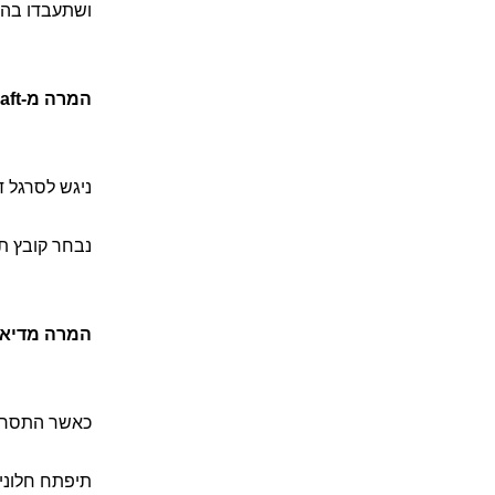
ושתעבדו בה.
.
המרה מ-Final Draft לדיאלוג
ניגש לסרגל דיאל
נבחר קובץ תסריט עם סיומת fdx ו'דיאלו
המרה מדיאלוג ל-Final Draft (שמירה בשם ב
כאשר התסריט 
תיפתח חלונית 'ל