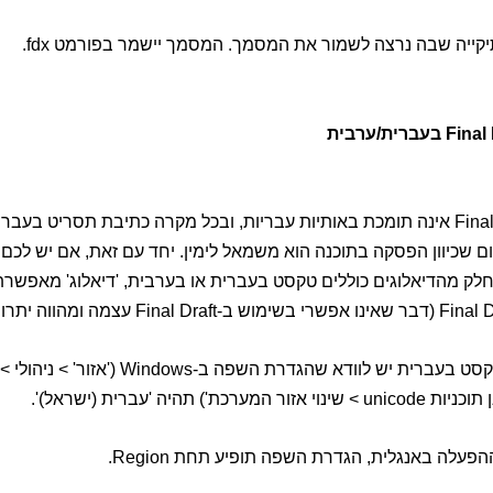
קייה שבה נרצה לשמור את המסמך. המסמך יישמר בפורמט fdx.
תוכנת Final Draft אינה תומכת באותיות עבריות, ובכל מקרה כתיבת תסריט בעב
ם שכיוון הפסקה בתוכנה הוא משמאל לימין. יחד עם זאת, אם יש לכם
חלק מהדיאלוגים כוללים טקסט בעברית או בערבית, 'דיאלוג' מאפשר
כדי לשמור טקסט בעברית יש לוודא שהגדרת השפה ב-dows
המערכת') תהיה 'עברית (ישראל)'.
עלה באנגלית, הגדרת השפה תופיע תחת Region.